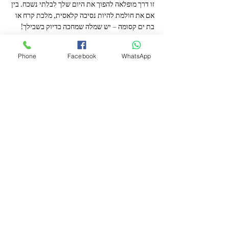
זו דרך מופלאה להפוך את היום שלך לבלתי נשכח. בין 
אם את חולמת להיות נסיכה קלאסית, מלכת קרח או 
בת ים קסומה – יש שמלה שמחכה בדיוק בשבילך!
רוצה למצוא את שמלת האגדות המושלמת? בואי 
להכיר את הקולקציה החדשה שלנו באתר!
Phone
Facebook
WhatsApp
WWW.ELOT.STORE
פוסטים אחרונים
הצג הכול