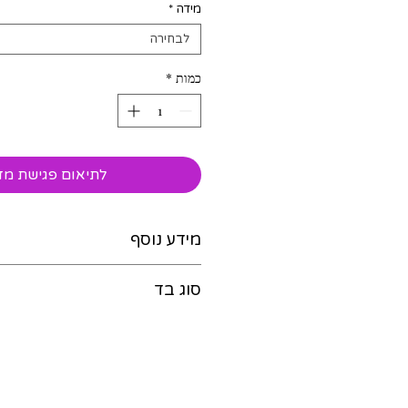
מידה
*
לבחירה
כמות
*
לתיאום פגישת מד
מידע נוסף
כביסה ביד במים קרים / כביס
סוג בד
ללא סחיטה ב-30 מעלות.
המחיר כולל התאמה אישית ל
טול משי, כותנה לייקרה, סאטן